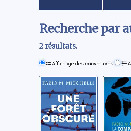
Contenu
Recherche par au
2 résultats.
Affichage des couvertures
A
Une forêt
La comp
obscure
du diabl
Mitchelli, Fabio M.
Mitchelli, F