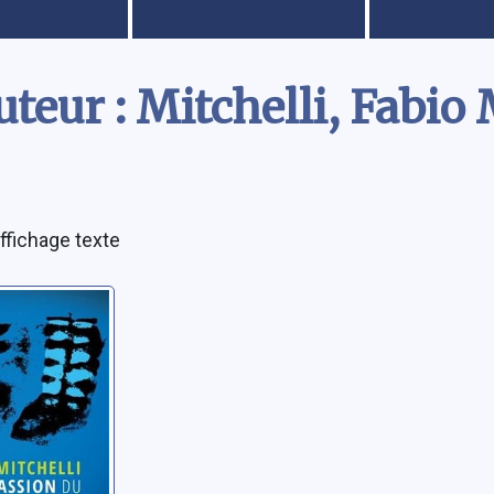
teur : Mitchelli, Fabio 
ffichage texte
assion
e
abio M.