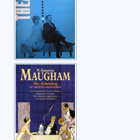
Mr. Ashenden: et
autres nouvelles:
CD 1
Maugham, William
Somerset