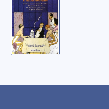
CD 3
Maugham, William
Somerset