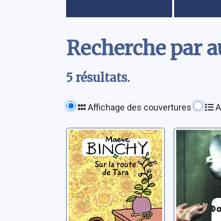
Contenu
Recherche par a
5 résultats.
Affichage des couvertures
A
Sur la route de
Pour vo
Tara
Mainard, D
Binchy, Maeve