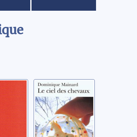
ique
oire
Le ciel des
chevaux: roman
minique
Mainard, Dominique