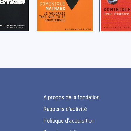
Menu
A propos de la fondation
Pied
Rapports d'activité
de
Politique d'acquisition
page