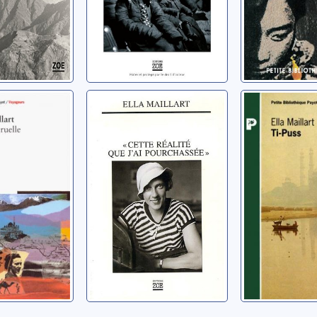
cruelle:
Cette réalité que
Ti-Puss
mmes,
j'ai pourchassée
Maillart, Ella
d vers
Maillart, Ella
istan
a