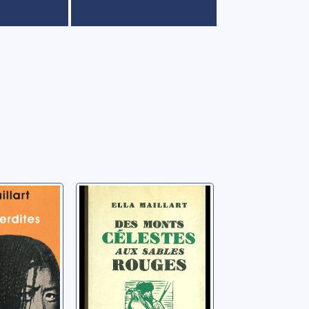
rdites:
Des monts
 au
célestes aux
e: une
sables rouges
travers
Maillart, Ella
trale en