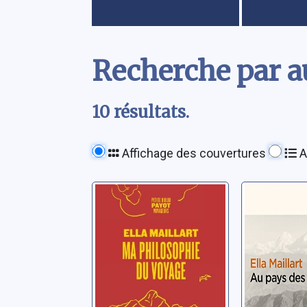
Contenu
Recherche par au
10 résultats.
Affichage des couvertures
A
Ma philosophie
Au pays
du voyage
sherpas
Maillart, Ella
Maillart, Ell