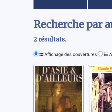
Contenu
Recherche par au
2 résultats.
Affichage des couvertures
A
D'Asie et
Le chem
d'ailleurs
Lhassa:
voyage 
Levenson, Claude B.
Levenson, 