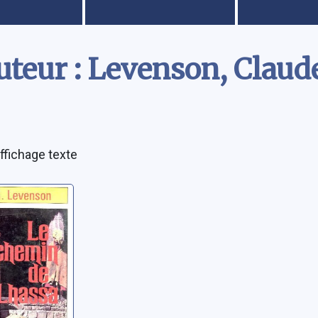
teur : Levenson, Claude
ffichage texte
in de
 un
au Tibet
Claude B.