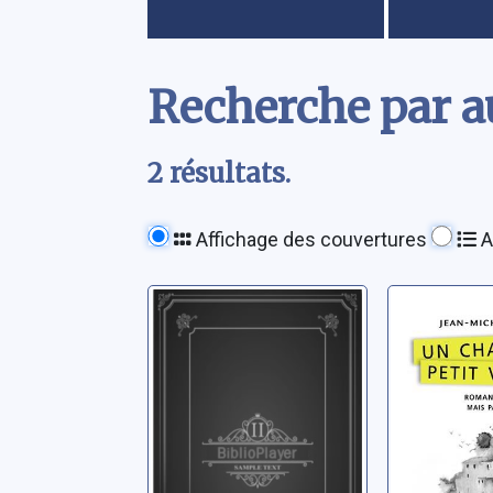
Contenu
Recherche par a
2 résultats.
Affichage des couvertures
A
Une enquête du
Un char
commissaire
petit vil
Payardelle: [2]:
Lecocq, Je
La caresse des
Lecocq, Jean-Michel
orties