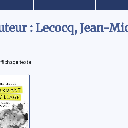
uteur : Lecocq, Jean-Mi
ffichage texte
mant
lage
an-Michel