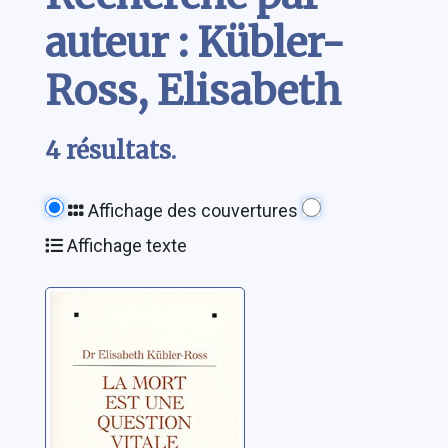
auteur : Kübler-
Ross, Elisabeth
4 résultats.
Affichage des couvertures
Affichage texte
La mort est une
question vitale:
l'accompagnement
des mourants
Kübler-Ross, Elisabeth
pour changer la
vie