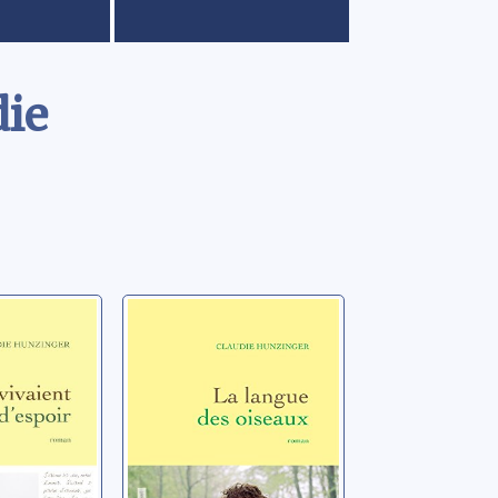
die
ient
La langue des
oiseaux: roman
laudie
Hunzinger, Claudie