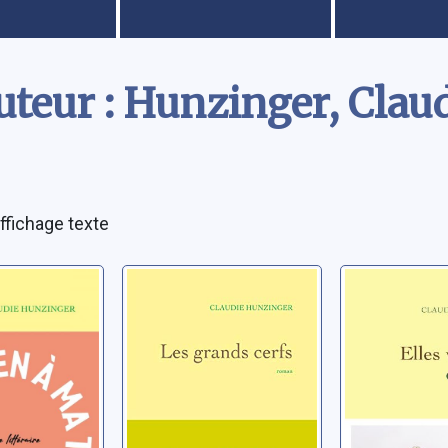
uteur : Hunzinger, Clau
ffichage texte
n à ma
Les grands cerfs
Elles viva
d'espoir
Hunzinger, Claudie
 Claudie
Hunzinger, C