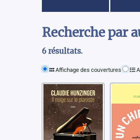
Contenu
Recherche par a
6 résultats.
Affichage des couvertures
A
Il neige sur le
Un chie
pianiste
table
Hunzinger, Claudie
Hunzinger,