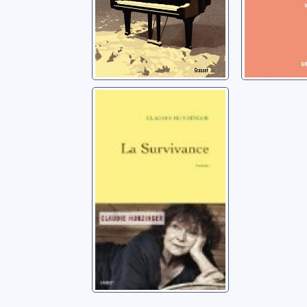
La survivance:
roman
Hunzinger, Claudie