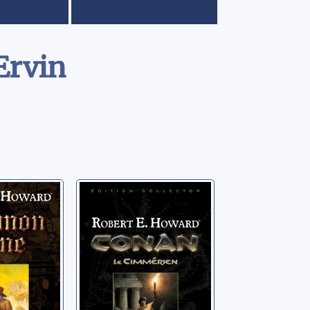
Ervin
 Kane
Conan: [01]: Le
Cimmérien
rt Ervin
Howard, Robert Ervin