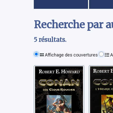
Contenu
Recherche par a
5 résultats.
Affichage des couvertures
A
Conan: [03]: Les
Conan: [
clous rouges
L'heure
dragon
Howard, Robert Ervin
Howard, Ro