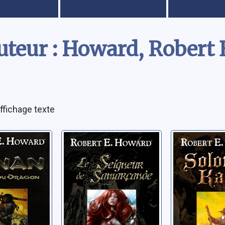
uteur : Howard, Robert 
ffichage texte
02]:
Le seigneur de
Solomon
 du
Samarcande
Howard, Robe
Howard, Robert Ervin
bert Ervin