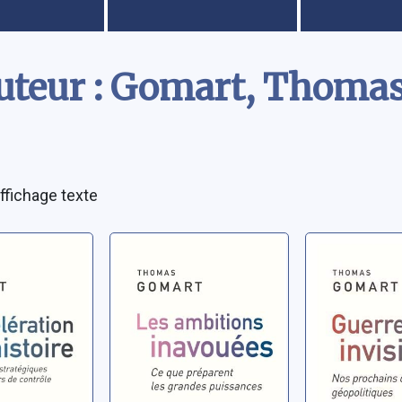
uteur : Gomart, Thoma
ffichage texte
ration de
Les ambitions
Guerres
e: Les
inavouées: ce
invisibles
que préparent
prochains
tégiques
les grandes
géopoliti
homas
Gomart, Thomas
Gomart, Th
nde hors
puissances
ôle