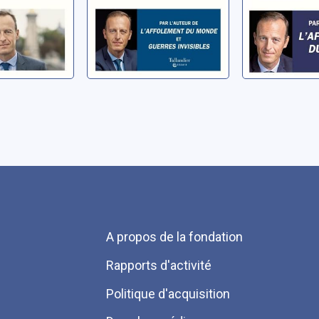
Menu
A propos de la fondation
Pied
Rapports d'activité
de
Politique d'acquisition
page