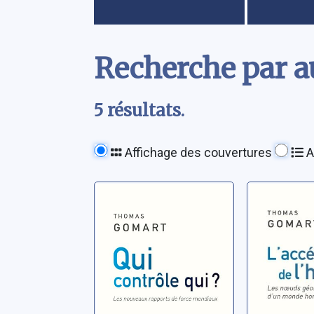
Contenu
Recherche par a
5 résultats.
Affichage des couvertures
A
Qui contrôle qui
L'accélé
?: les nouveaux
l'histoir
rapports de
nœuds
force mondiaux
géostra
Gomart, Thomas
Gomart, T
d'un mo
de contr