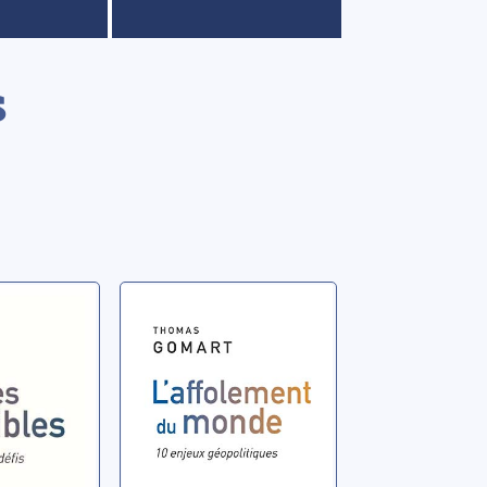
s
L'affolement du
: nos
monde: 10
 défis
enjeux
ques
géopolitiques
omas
Gomart, Thomas