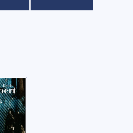
oman
s