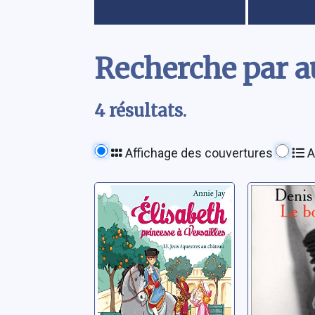
Contenu
Recherche par au
4 résultats.
Affichage des couvertures
A
Elisabeth,
Le bonh
princesse à
Robert, Den
Versailles: 13:
Jeux équestres
Jay, Annie
au château