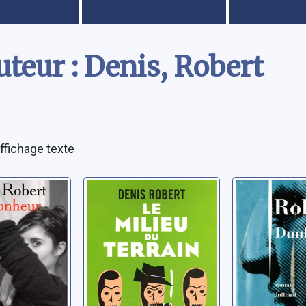
teur : Denis, Robert
ffichage texte
eur
Le milieu du
Dunk : r
terrain
is
Robert, Deni
Denis, Robert