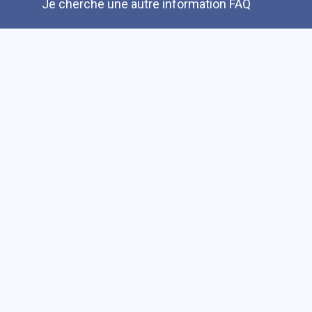
Je cherche une autre information FAQ
Suivez-nous sur les réseaux sociaux
Accessibilité
Plan du site
Faire un don