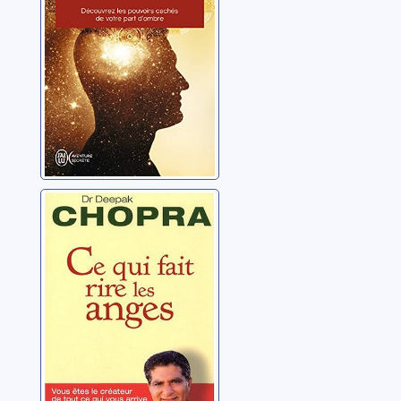
pouvoirs cachés
Chopra, Deepak
de votre part
d'ombre
Ce qui fait rire
les anges: [vous
êtes le créateur
de ce qui vous
Deepak, Chopra
arrive]