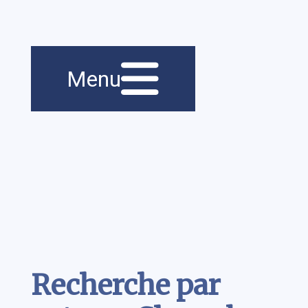
Menu principal
Navigation
Menu
principale
Contenu
Recherche par