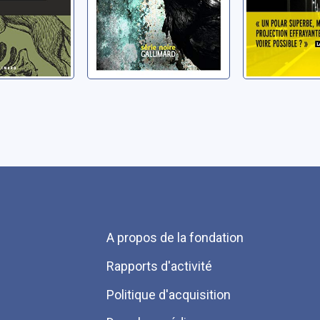
Menu
A propos de la fondation
Pied
Rapports d'activité
de
Politique d'acquisition
page