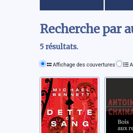
Contenu
Recherche par a
5 résultats.
Affichage des couvertures
A
Dette de sang
Bois-aux
Renards:
Bennett, Michael
légende
mythes
Chainas, A