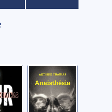
e
Anaisthêsia
oine
Chainas, Antoine