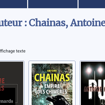
uteur : Chainas, Antoin
ffichage texte
-
Empire des
Pur
 contes,
chimères
Chainas, Ant
s et
Chainas, Antoine
ntoine