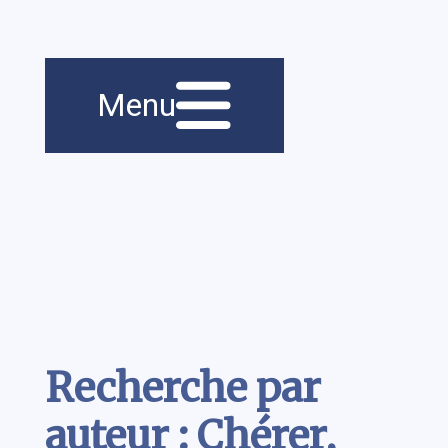
Menu principal
Navigation
Menu
principale
Contenu
Recherche par
auteur : Chérer,