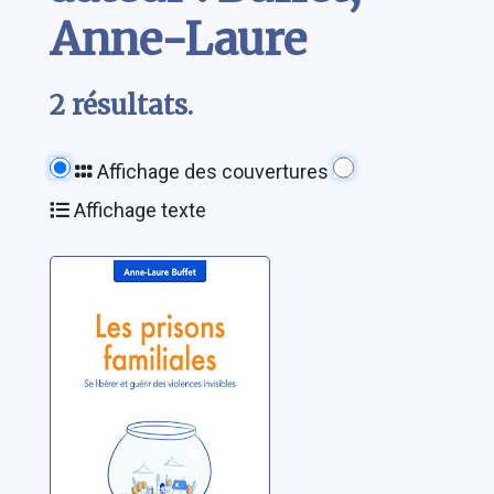
Anne-Laure
2 résultats.
Affichage des couvertures
Affichage texte
Les prisons
familiales: se
libérer et guérir
des violences
Buffet, Anne-Laure
invisibles