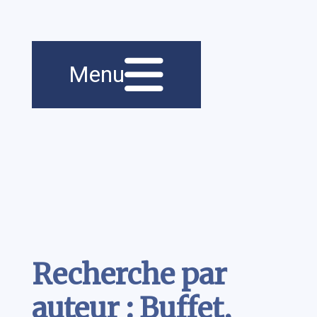
Menu principal
Navigation
Menu
principale
Contenu
Recherche par
auteur : Buffet,