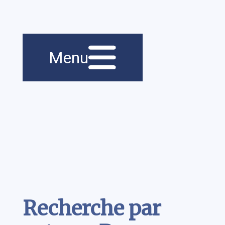
Menu principal
Navigation
Menu
principale
Contenu
Recherche par