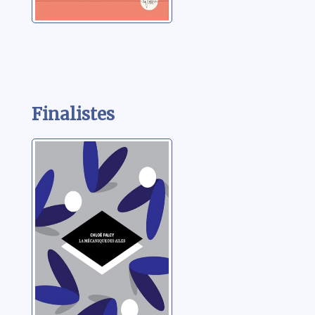
Finalistes
La mécanique
des ailes
Falcy, Chloé