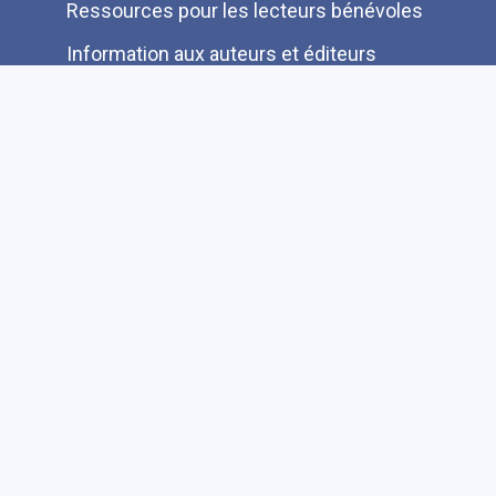
Ressources pour les lecteurs bénévoles
Information aux auteurs et éditeurs
Je cherche une autre information FAQ
Suivez-nous sur les réseaux sociaux
Accessibilité
Plan du site