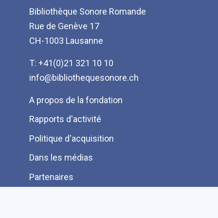
Bibliothèque Sonore Romande
Rue de Genève 17
CH-1003 Lausanne
T: +41(0)21 321 10 10
info@bibliothequesonore.ch
Menu
A propos de la fondation
Pied
Rapports d'activité
de
Politique d'acquisition
page
Dans les médias
Partenaires
Protection des données
Ressources pour les lecteurs bénévoles