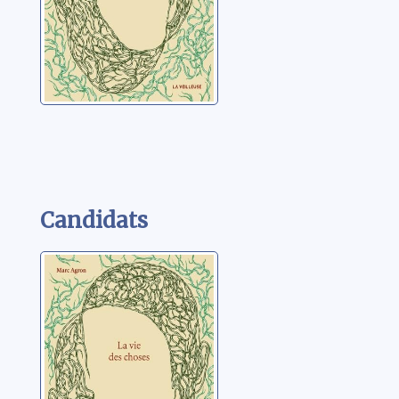
Candidats
La vie des
choses
Agron, Marc