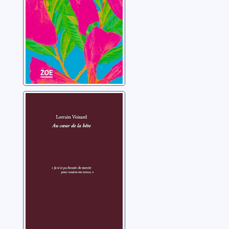
Au coeur de la
bête
Voisard, Lorrain