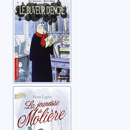
Le buveur
d'encre
Sanvoisin, Éric
La jeunesse de
Molière
Lepère, Pierre