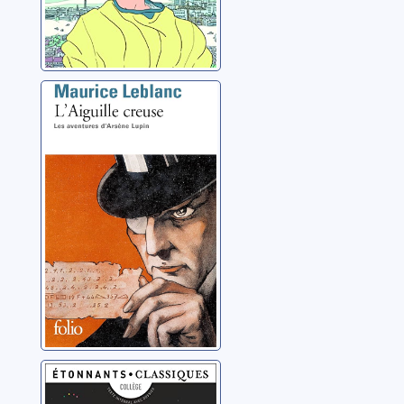
L'aiguille creuse:
[Arsène Lupin]
Leblanc, Maurice
Projet oXatan