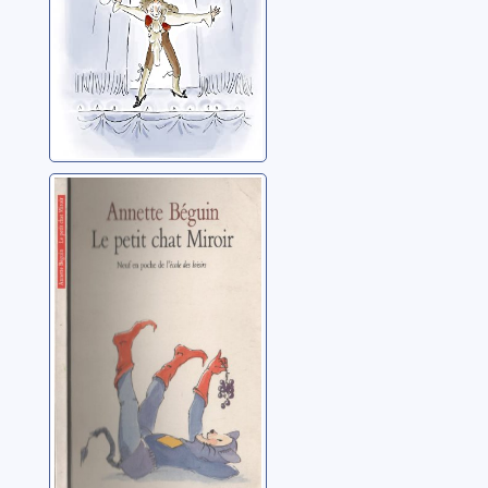
Le petit chat
miroir
Béguin, Annette