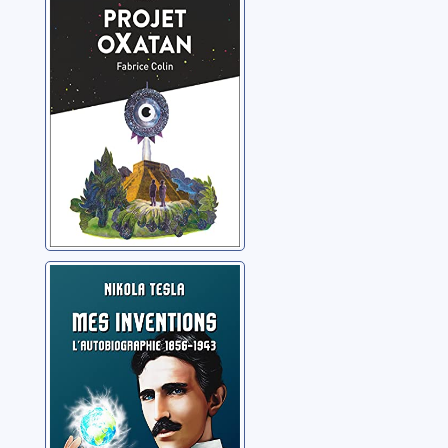
Colin, Fabrice
Mes
inventions:l'autobiographie
de Nikola Tesla
(1856-1943)
Tesla, Nikola