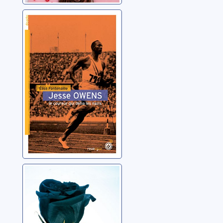
Jesse Owens:le
coureur qui défia
les nazis
Fontenaille, Élise
Théa pour
l'éternité
Hinckel, Florence