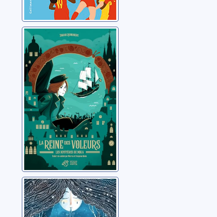
Les mystères de
Mika [2]:La reine
des voleurs
Rundberg, Johan
Les soeurs Hiver
Bertrand, Jolan C.