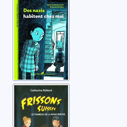
Des nazis
habitent chez
moi
Mathuisieulx, Sylvie de
Le tombeau de la
Reine Berthe
Rolland, Catherine