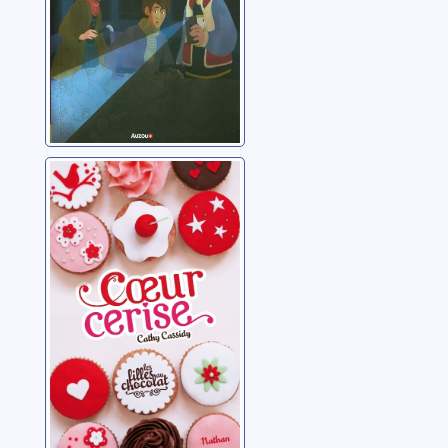
Les filles au
chocolat:01:Coeur
cerise
Cassidy, Cathy