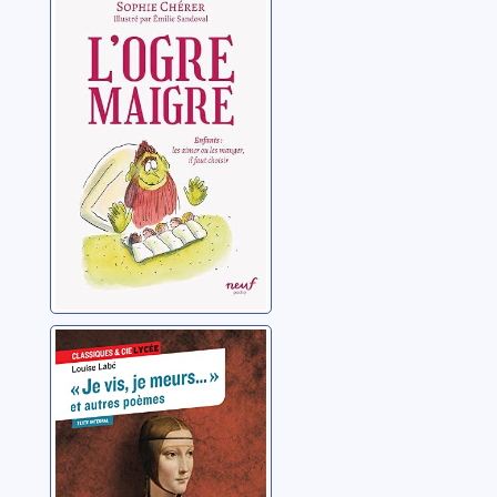
L'ogre maigre
Chérer, Sophie
"Je vis, je
meurs", et autres
poèmes
Labé, Louise