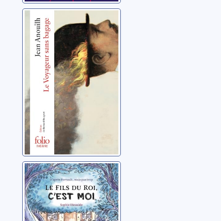
Voyageur sans
bagage
Anouilh, Jean
Le fils du roi,
c'est moi !
Dieuaide, Sophie