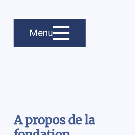
Menu principal
Navigation
Menu
principale
Contenu
A propos de la
fondation