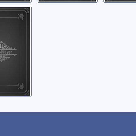
d
ge du
ècle, le
-François
ne