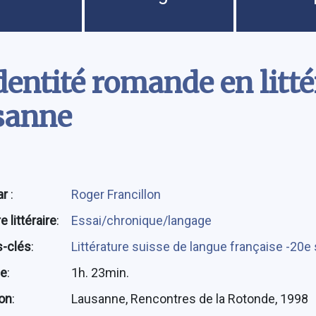
dentité romande en litté
usanne
ar
:
Roger Francillon
 littéraire
:
Essai/chronique/langage
-clés
:
Littérature suisse de langue française -20e s
ée
:
1h. 23min.
ion
:
Lausanne, Rencontres de la Rotonde, 1998