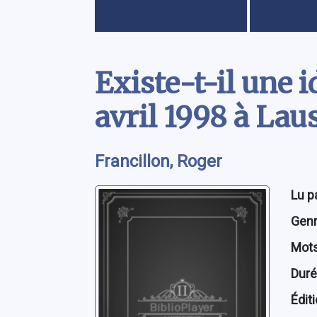
Contenu
Existe-t-il une i
avril 1998 à La
Francillon, Roger
Lu p
Genre
Mots
Dur
Édit