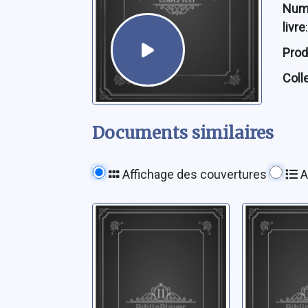
Num
livre
:
Prod
Coll
Documents similaires
Affichage des couvertures
A
Littérature et
La Médi
journalisme, le 3
lien plu
décembre 1990 à
barrière,
Lausanne
[donnée]
Ormesson, Jean d'
Berque, Ja
avril 19