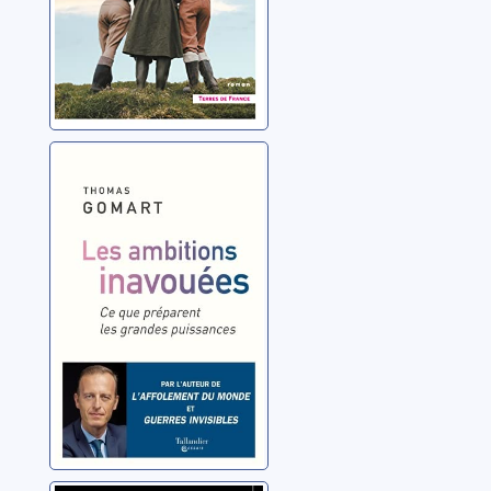
Les ambitions
inavouées: ce
que préparent
les grandes
Gomart, Thomas
puissances