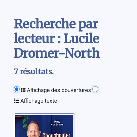
Contenu
Recherche par
lecteur : Lucile
Dromer-North
7 résultats.
Affichage des couvertures
Affichage texte
Chouchouter ses
plantes: avec les
tips de Plant