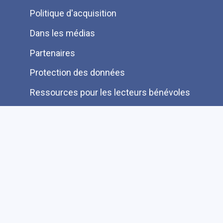
de
Politique d'acquisition
page
Dans les médias
Partenaires
Protection des données
Ressources pour les lecteurs bénévoles
Information aux auteurs et éditeurs
Je cherche une autre information FAQ
Suivez-nous sur les réseaux sociaux