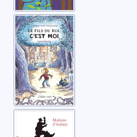
Le fils du roi,
c'est moi !
Dieuaide, Sophie
L'oranger et
l'abeille, et autres
contes