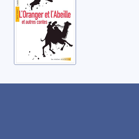
Aulnoy, Marie-Catherine
Le Jumel de Barneville
baronne d'