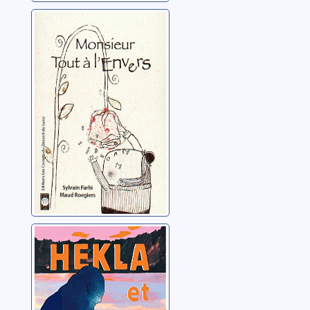
Monsieur tout à
l'envers
Farhi, Sylvain
Hekla et Laki
Schneider, Marine