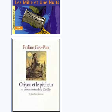
Oriyou et le
pêcheur. Et
autres contes de
la Caraïbe
Gay-Para, Praline